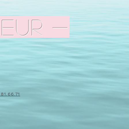
eur -
.81.66.71