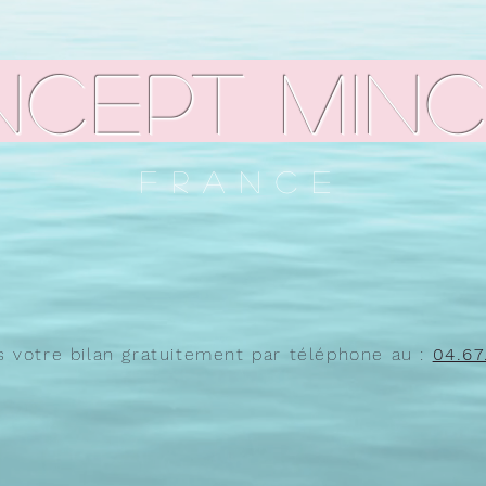
ncept Minc
France
s votre bilan gratuitement par téléphone au :
04.67