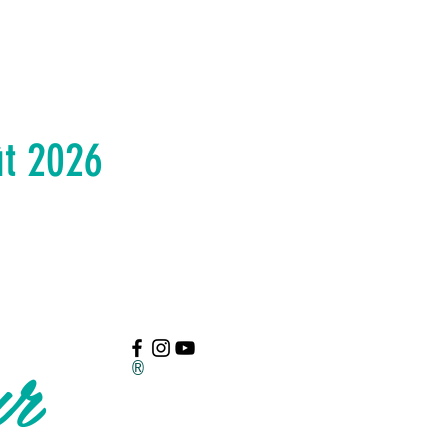
ût 2026
ur
®