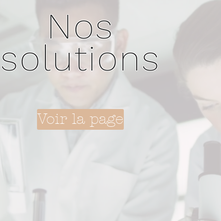
Nos
Notre
solutions
institut
Voir la page