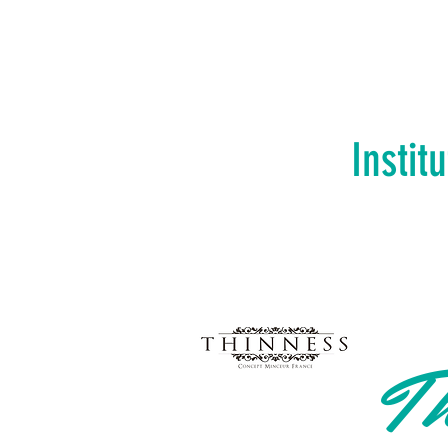
Instit
Th