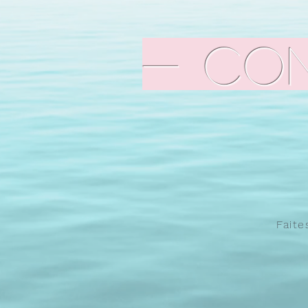
- Co
Faite