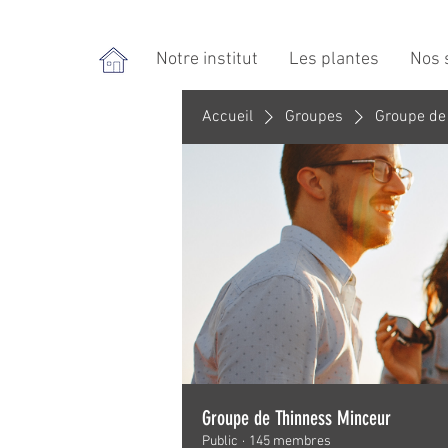
Notre institut
Les plantes
Nos 
Accueil
Groupes
Groupe de
Groupe de Thinness Minceur
Public
·
145 membres