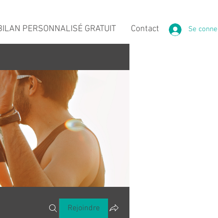
ILAN PERSONNALISÉ GRATUIT
Contact
Se conne
Rejoindre