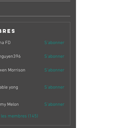
bres
ma FD
S'abonner
nguyen396
S'abonner
en396
wen Morrison
S'abonner
able yong
S'abonner
my Melon
S'abonner
s les membres (145)