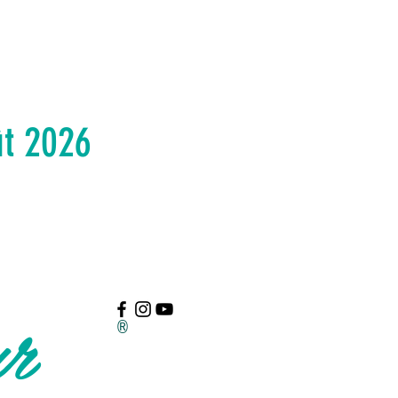
ût 2026
ur
®