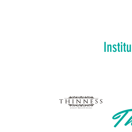
Instit
Th