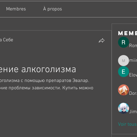
Membres
À propos
mem
а Себе
Ro
mii
miinguy
ение алкоголизма
Elo
оголизма с помощью препаратов Эвалар. 
ие проблемы зависимости. Купить можно 
Dor
Jim
Voir tou