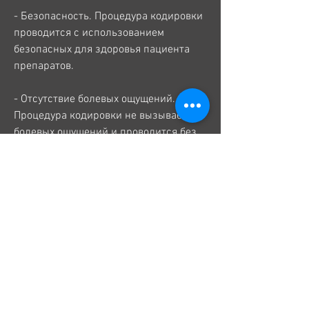
- Безопасность. Процедура кодировки 
проводится с использованием 
безопасных для здоровья пациента 
препаратов.
- Отсутствие болевых ощущений. 
Процедура кодировки не вызывает 
болевых ощущений и проводится без 
анестезии.
- Эффективность. После процедуры 
кодировки, пациент больше не 
испытывает желания употреблять 
алкоголь. Однако для сохранения 
результата необходимо соблюдать все 
рекомендации врача и пройти курс 
лечения.