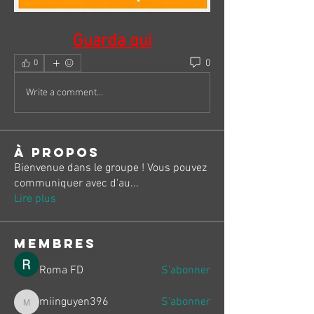
Guarda qui
0
0
Write a comment...
À propos
Bienvenue dans le groupe ! Vous pouvez
communiquer avec d'au
...
Lire plus
membres
Roma FD
S'abonner
miinguyen396
S'abonner
miinguyen396