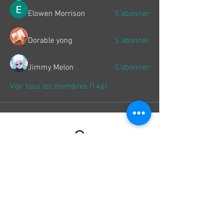
Elowen Morrison
S'abonner
Dorable yong
S'abonner
Jimmy Melon
S'abonner
Voir tous les membres (146)
Paiement
100% Sécurisé
Livraison
Chrono 24H