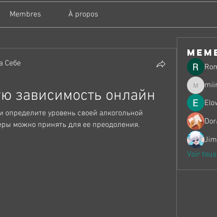
Membres
À propos
mem
а Себе
Ro
mii
ую зависимость онлайн
miinguy
Elo
и определите уровень своей алкогольной 
Dor
еры можно принять для ее преодоления. 
Jim
Voir tou