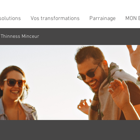
solutions
Vos transformations
Parrainage
MON B
 Thinness Minceur