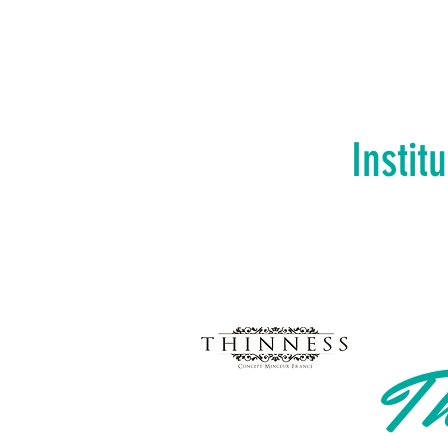
Instit
Th