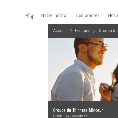
Notre institut
Les plantes
Nos 
Accueil
Groupes
Groupe de
Groupe de Thinness Minceur
Public
·
146 membres