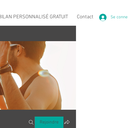
ILAN PERSONNALISÉ GRATUIT
Contact
Se conne
Rejoindre