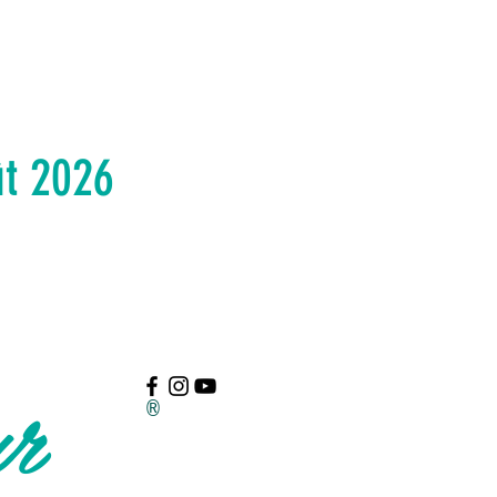
ût 2026
ur
®