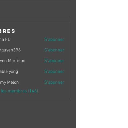
bres
ma FD
S'abonner
nguyen396
S'abonner
en396
wen Morrison
S'abonner
able yong
S'abonner
my Melon
S'abonner
s les membres (146)