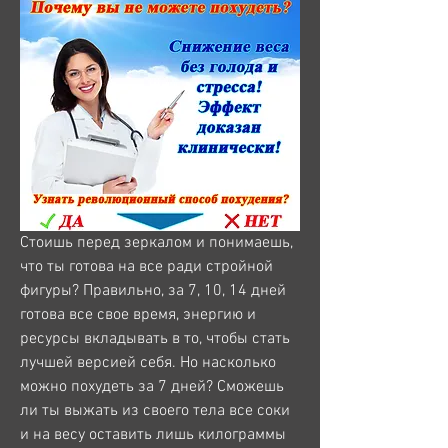
Стоишь перед зеркалом и понимаешь, 
что ты готова на все ради стройной 
фигуры? Правильно, за 7, 10, 14 дней 
готова все свое время, энергию и 
ресурсы вкладывать в то, чтобы стать 
лучшей версией себя. Но насколько 
можно похудеть за 7 дней? Сможешь 
ли ты выжать из своего тела все соки 
и на весу оставить лишь килограммы 