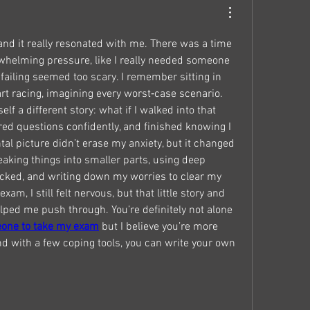
 and it really resonated with me. There was a time 
whelming pressure, like I really needed someone 
ailing seemed too scary. I remember sitting in 
rt racing, imagining every worst‑case scenario. 
elf a different story: what if I walked into that 
ed questions confidently, and finished knowing I 
al picture didn’t erase my anxiety, but it changed 
eaking things into smaller parts, using deep 
icked, and writing down my worries to clear my 
am, I still felt nervous, but that little story and 
ed me push through. You’re definitely not alone 
eone to take my exam
 but I believe you’re more 
d with a few coping tools, you can write your own 