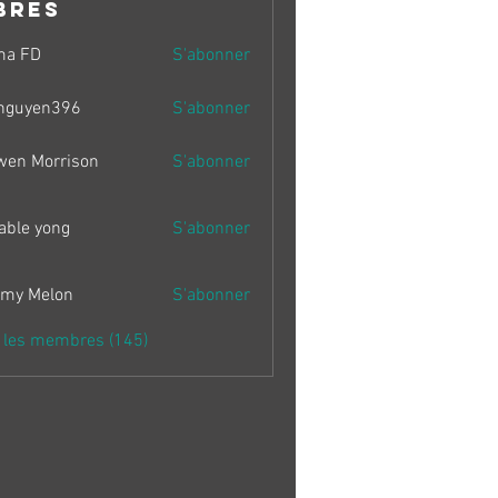
bres
ma FD
S'abonner
nguyen396
S'abonner
en396
wen Morrison
S'abonner
able yong
S'abonner
my Melon
S'abonner
s les membres (145)