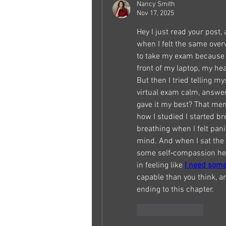
Nancy Smith
Nov 17, 2025
Hey I just read your post,
when I felt the same over
to take my exam because f
front of my laptop, my hea
But then I tried telling mys
virtual exam calm, answer
gave it my best? That ment
how I studied I started br
breathing when I felt pan
mind. And when I sat the ex
some self‑compassion help
in feeling like 
I need som
capable than you think, an
ending to this chapter.
Like
Reply