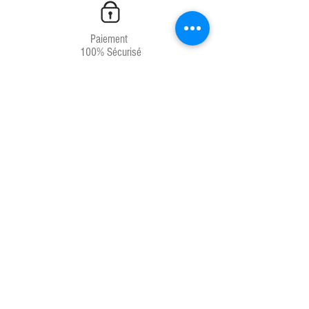
Paiement
100% Sécurisé
Livraison
Chrono 24H
Service client
04.67.81.66.71
Produits français
Laboratoires français