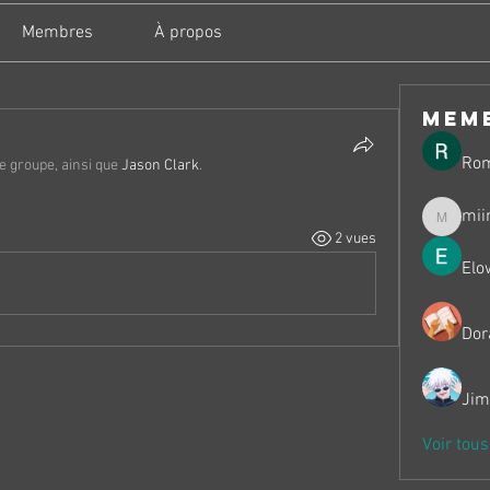
Membres
À propos
mem
Ro
le groupe, ainsi que
Jason Clark
.
mii
miinguy
2 vues
Elo
Dor
Jim
Voir tou