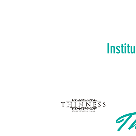
Instit
Th