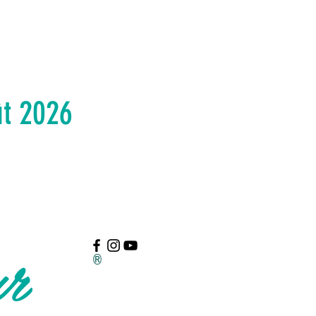
ût 2026
ur
®