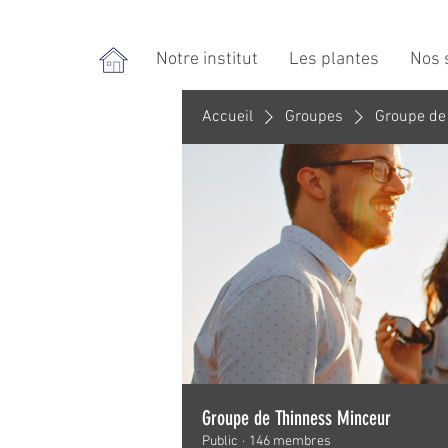
Notre institut
Les plantes
Nos 
Accueil
Groupes
Groupe de
Groupe de Thinness Minceur
Public
·
146 membres