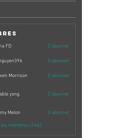
bres
ma FD
S'abonner
nguyen396
S'abonner
en396
wen Morrison
S'abonner
able yong
S'abonner
my Melon
S'abonner
s les membres (146)