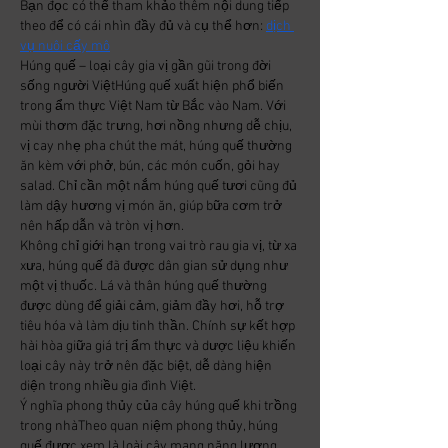
Bạn đọc có thể tham khảo thêm nội dung tiếp 
theo để có cái nhìn đầy đủ và cụ thể hơn: 
dịch 
vụ nuôi cấy mô
Húng quế – loại cây gia vị gần gũi trong đời 
sống người ViệtHúng quế xuất hiện phổ biến 
trong ẩm thực Việt Nam từ Bắc vào Nam. Với 
mùi thơm đặc trưng, hơi nồng nhưng dễ chịu, 
vị cay nhẹ pha chút the mát, húng quế thường 
ăn kèm với phở, bún, các món cuốn, gỏi hay 
salad. Chỉ cần một nắm húng quế tươi cũng đủ 
làm dậy hương vị món ăn, giúp bữa cơm trở 
nên hấp dẫn và tròn vị hơn.
Không chỉ giới hạn trong vai trò rau gia vị, từ xa 
xưa, húng quế đã được dân gian sử dụng như 
một vị thuốc. Lá và thân húng quế thường 
được dùng để giải cảm, giảm đầy hơi, hỗ trợ 
tiêu hóa và làm dịu tinh thần. Chính sự kết hợp 
hài hòa giữa giá trị ẩm thực và dược liệu khiến 
loại cây này trở nên đặc biệt, dễ dàng hiện 
diện trong nhiều gia đình Việt.
Ý nghĩa phong thủy của cây húng quế khi trồng 
trong nhàTheo quan niệm phong thủy, húng 
quế được xem là loài cây mang năng lượng 