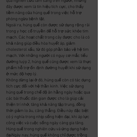
qua nghiên cứu lâm sàng trên người, nhưng 
đây được xem là tín hiệu tích cực, cho thấy 
tiềm năng của húng quế trong việc hỗ trợ 
phòng ngừa bệnh tật.
Ngoài ra, húng quế còn được sử dụng rộng rãi 
trong y học cổ truyền để hỗ trợ sức khỏe tim 
mạch. Các hoạt chất trong cây được cho là có 
khả năng giúp điều hòa huyết áp, giảm 
cholesterol xấu, từ đó góp phần bảo vệ hệ tim 
mạch. Với những người có nguy cơ mắc tiểu 
đường tuýp 2, húng quế cũng được xem là thực 
phẩm hỗ trợ ổn định đường huyết khi sử dụng 
ở mức độ hợp lý.
Không dừng lại ở đó, húng quế còn có tác dụng 
tích cực đối với hệ thần kinh. Việc sử dụng 
húng quế trong chế độ ăn hằng ngày hoặc qua 
các bài thuốc dân gian được cho là giúp cải 
thiện trí nhớ, tăng khả năng tập trung, đồng 
thời giảm lo âu, căng thẳng. Điều này đặc biệt 
có ý nghĩa trong nhịp sống hiện đại, khi áp lực 
công việc và cuộc sống ngày càng gia tăng.
Húng quế trong nghiên cứu và ứng dụng hiện 
đạiNgày nay, húng quế không chỉ được trồng 