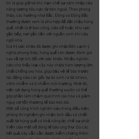
tin là giúp giữ tài khí, hạn chế sự xâm nhập của 
năng lượng tiêu cực từ bên ngoài. Theo phong 
thủy, các hướng như Bắc, Đông và Đông Bắc 
thường được xem là phù hợp để đặt chậu húng 
quế, nhất là ở ban công, cửa sổ hoặc khu vực 
gần bếp, nơi gắn liền với nguồn sinh khí của 
ngôi nhà.
Giá trị sức khỏe đã được ghi nhậnBên cạnh ý 
nghĩa phong thủy, húng quế còn được đánh giá 
cao về lợi ích đối với sức khỏe. Nhiều nghiên 
cứu cho thấy loại cây này chứa hàm lượng lớn 
chất chống oxy hóa, giúp bảo vệ tế bào trước 
tác động của các gốc tự do sinh ra từ stress, 
viêm nhiễm và ô nhiễm môi trường. Nhờ đó, 
việc sử dụng húng quế thường xuyên có thể 
góp phần làm chậm quá trình lão hóa và giảm 
nguy cơ tổn thương tế bào kéo dài.
Một số công trình nghiên cứu trong điều kiện 
phòng thí nghiệm ghi nhận tinh dầu và chiết 
xuất từ húng quế có khả năng ức chế sự phát 
triển của một số dòng tế bào ung thư. Dù các 
kết quả này vẫn cần được kiểm chứng thêm 