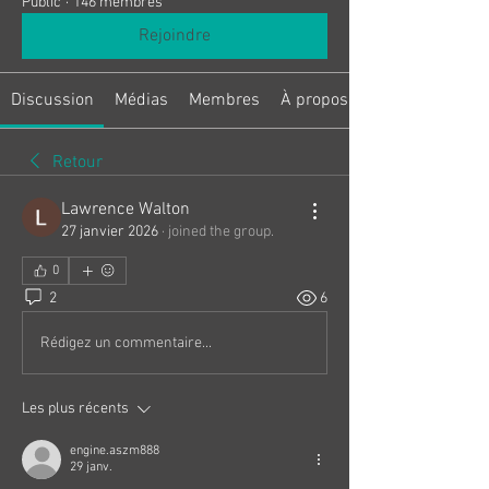
Public
·
146 membres
Rejoindre
Discussion
Médias
Membres
À propos
Retour
Lawrence Walton
27 janvier 2026
·
joined the group.
0
2
6
Rédigez un commentaire...
Les plus récents
engine.aszm888
29 janv.