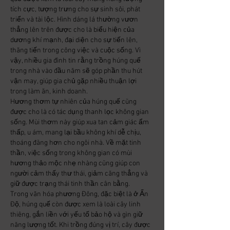
tích cực, tượng trưng cho sự sinh sôi, phát 
triển và tài lộc. Hình dáng lá thường vươn 
thẳng lên trên được cho là biểu hiện của 
dương khí mạnh, đại diện cho sự tiến lên, 
thăng tiến trong công việc và cuộc sống. Vì 
vậy, nhiều gia đình tin rằng trồng húng quế 
trong nhà vào đầu năm sẽ góp phần thu hút 
vận may, giúp gia chủ gặp nhiều thuận lợi 
trong làm ăn, kinh doanh.
Hương thơm tự nhiên của húng quế cũng 
được cho là có tác dụng thanh lọc không gian 
sống. Mùi thơm này giúp xua tan cảm giác ẩm 
thấp, u ám, mang lại bầu không khí dễ chịu, 
thoáng đãng hơn cho ngôi nhà. Về mặt tinh 
thần, việc sống trong không gian có mùi 
hương thảo mộc nhẹ nhàng cũng giúp con 
người cảm thấy thư thái, giảm căng thẳng và 
giữ được trạng thái tinh thần cân bằng.
Trong văn hóa phương Đông, đặc biệt là ở Ấn 
Độ, húng quế còn được xem là loài cây linh 
thiêng, gắn liền với yếu tố bảo hộ và gìn giữ 
năng lượng tốt. Khi trồng đúng vị trí, cây được 