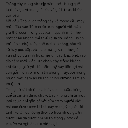
Trồng cây trong nhà dịp năm mới: Húng quế – 
loài cây gia vị mang tài lộc và giá trị sức khỏe 
quý báu
Mở đầu: Thói quen trồng cây và mong cầu may 
mắn đầu nămTừ bao đời nay, người Việt vẫn 
giữ thói quen trồng cây xanh quanh nhà như 
một phần không thể thiếu của đời sống. Đó có 
thể là vài chậu cây nhỏ nơi ban công, bậu cửa 
sổ hay góc bếp, vừa tạo mảng xanh thư giãn, 
vừa phục vụ sinh hoạt hằng ngày. Đặc biệt, vào 
dịp năm mới, việc lựa chọn cây trồng không 
chỉ dừng lại ở yếu tố thẩm mỹ hay tiện lợi mà 
còn gắn liền với niềm tin phong thủy, với mong 
muốn một năm an khang, thịnh vượng, làm ăn 
thuận lợi.
Trong số rất nhiều loại cây quen thuộc, húng 
quế là cái tên đáng chú ý. Đây không chỉ là một 
loại rau gia vị gắn bó với bữa cơm người Việt 
mà còn được xem là loài cây mang ý nghĩa tốt 
lành về tài lộc, đồng thời sở hữu nhiều giá trị 
dược liệu đã được ghi nhận trong y học cổ 
truyền và nghiên cứu hiện đại.