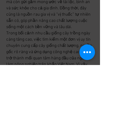
mà còn gửi gắm mong ước về tài lộc, bình an 
và sức khỏe cho cả gia đình. Đồng thời, đây 
cũng là nguồn rau gia vị và “vị thuốc” tự nhiên 
sẵn có, góp phần nâng cao chất lượng cuộc 
sống một cách bền vững và lâu dài.
Trong bối cảnh nhu cầu giống cây trồng ngày 
càng tăng cao, việc tìm kiếm một đơn vị uy tín 
chuyên cung cấp cây giống chất lượng, nguồn 
gốc rõ ràng và ứng dụng công nghệ cao đang 
trở thành mối quan tâm hàng đầu của người 
làm nông nghiệp trên khắp Việt Nam. Vì vậy, 
ViGen.vn
 – 
đại lý cây giống
 chuyên cung cấp 
giống cây trồng, giống cây và cây giống Việt 
Nam ứng dụng công nghệ cao, đặc biệt là cây 
giống cấy mô, với nguồn cung ổn định từ trại 
cây giống, trại giống cây trồng đạt chuẩn, phân 
phối cây giống giá sỉ và bán cây giống qua hệ 
thống đại lý toàn quốc, giúp khách hàng dễ 
dàng tìm được địa chỉ mua cây giống uy tín khi 
cần mua cây giống ở đâu, từ nhà sản xuất cây 
giống đến nguồn cung cây giống chất lượng 
cao.