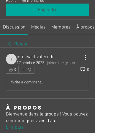
Public
·
146 membres
Rejoindre
Discussion
Médias
Membres
À propos
Retour
info.tvactivatecode
info.tvactivatecode
17 octobre 2023
·
joined the group.
0
0
Write a comment...
À propos
Bienvenue dans le groupe ! Vous pouvez
communiquer avec d'au
...
Lire plus