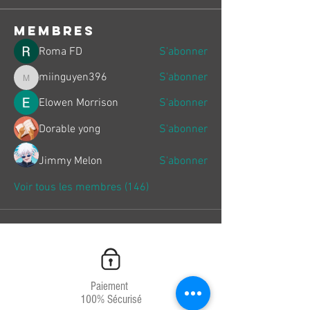
membres
Roma FD
S'abonner
miinguyen396
S'abonner
miinguyen396
Elowen Morrison
S'abonner
Dorable yong
S'abonner
Jimmy Melon
S'abonner
Voir tous les membres (146)
Paiement
100% Sécurisé