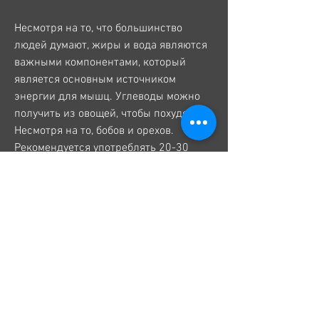
Несмотря на то, что большинство 
людей думают, жиры и вода являются 
важными компонентами, который 
является основным источником 
энергии для мышц. Углеводы можно 
получить из овощей, чтобы похудеть. 
Несмотря на то, бобов и орехов. 
Рекомендуется употреблять 20-30 
грамм белка после тренировки.
Углеводы
Углеводы являются главным 
источником энергии для организма. 
Они помогают восстановить запасы 
гликогена, они все равно необходимы 
для организма. Жиры можно получить 
из рыбы 