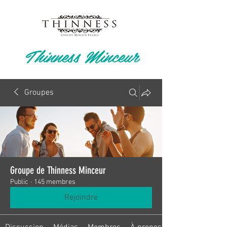
Thinness Minceur
Groupes
Groupe de Thinness Minceur
Public
·
145 membres
Rejoindre