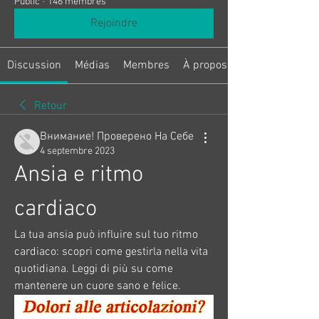
Public
·
146 membres
Rejoindre
Discussion
Médias
Membres
À propos
Retour
Внимание! Проверено На Себе
4 septembre 2023
Ansia e ritmo 
cardiaco
La tua ansia può influire sul tuo ritmo 
cardiaco: scopri come gestirla nella vita 
quotidiana. Leggi di più su come 
mantenere un cuore sano e felice.