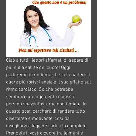
Ciao a tutti i lettori affamati di sapere di 
più sulla salute del cuore! Oggi 
parleremo di un tema che ci fa battere il 
cuore più forte: l'ansia e il suo effetto sul 
ritmo cardiaco. So che potrebbe 
sembrare un argomento noioso o 
persino spaventoso, ma non temete! In 
questo post, cercherò di rendere tutto 
divertente e motivante, così da 
invogliarvi a leggere l'articolo completo. 
Prendete il vostro cuore tra le mani e 