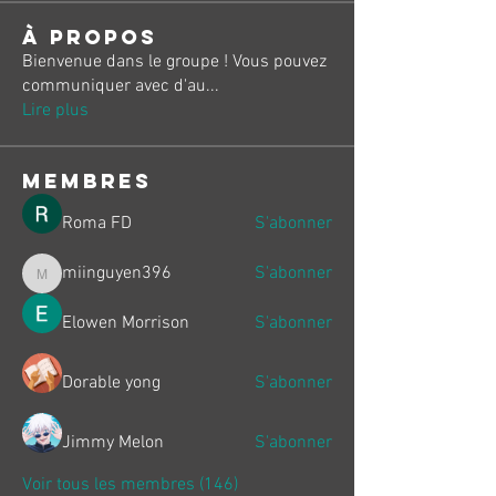
À propos
Bienvenue dans le groupe ! Vous pouvez
communiquer avec d'au
...
Lire plus
membres
Roma FD
S'abonner
miinguyen396
S'abonner
miinguyen396
Elowen Morrison
S'abonner
Dorable yong
S'abonner
Jimmy Melon
S'abonner
Voir tous les membres (146)