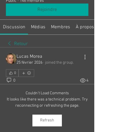
Public
·
146 membres
Rejoindre
Discussion
Médias
Membres
À propos
Retour
Lucas Morea
25 février 2026
·
joined the group.
0
0
4
Couldn’t Load Comments
It looks like there was a technical problem. Try
reconnecting or refreshing the page.
Refresh