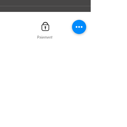
Paiement
100% Sécurisé
Livraison
Chrono 24H
Service client
04.67.81.66.71
Produits français
Laboratoires français