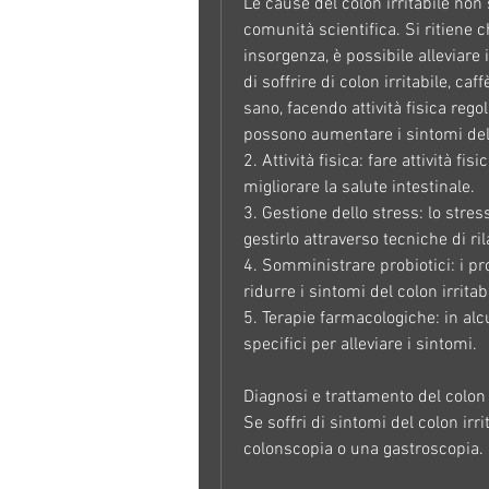
Le cause del colon irritabile n
comunità scientifica. Si ritiene c
insorgenza, è possibile alleviare i
di soffrire di colon irritabile, c
sano, facendo attività fisica reg
2. Attività fisica: fare attività fi
migliorare la salute intestinale. 
3. Gestione dello stress: lo stress
gestirlo attraverso tecniche di r
4. Somministrare probiotici: i pro
ridurre i sintomi del colon irritabi
5. Terapie farmacologiche: in alc
specifici per alleviare i sintomi.
Diagnosi e trattamento del colon i
Se soffri di sintomi del colon irri
colonscopia o una gastroscopia.