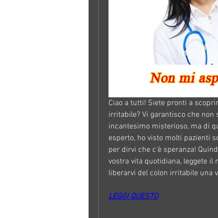
Ciao a tutti! Siete pronti a scoprir
irritabile? Vi garantisco che non 
incantesimo misterioso, ma di q
esperto, ho visto molti pazienti 
per dirvi che c'è speranza! Quindi, 
vostra vita quotidiana, leggete il
liberarvi del colon irritabile una v
LEGGI QUESTO