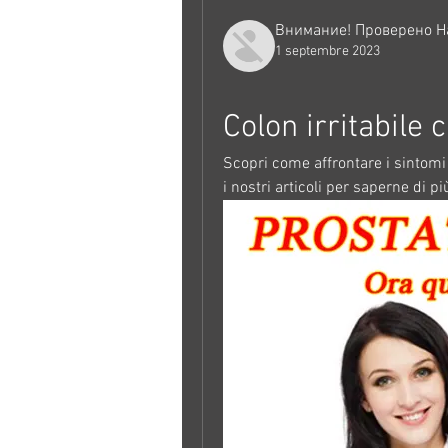
Внимание! Проверено Н
1 septembre 2023
Colon irritabile 
Scopri come affrontare i sintomi de
i nostri articoli per saperne di pi