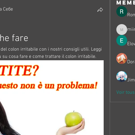
mem
а Себе
Ro
mii
miinguy
che fare
Elo
l colon irritabile con i nostri consigli utili. Leggi 
ù su cosa fare e come trattare il colon irritabile.
Dor
Jim
Voir tou