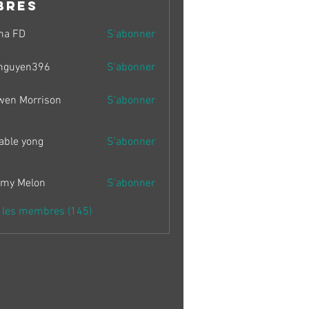
bres
ma FD
S'abonner
nguyen396
S'abonner
en396
wen Morrison
S'abonner
able yong
S'abonner
my Melon
S'abonner
s les membres (145)