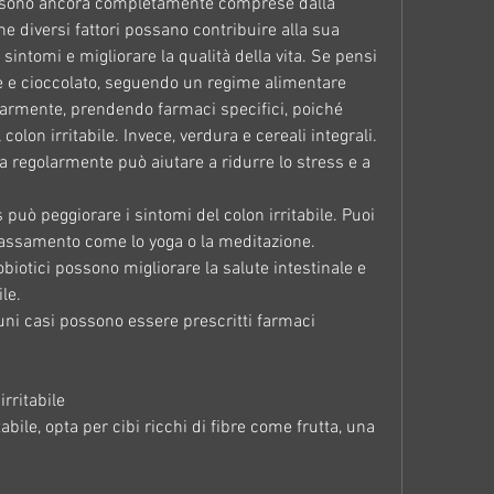
on sono ancora completamente comprese dalla 
he diversi fattori possano contribuire alla sua 
 sintomi e migliorare la qualità della vita. Se pensi 
affè e cioccolato, seguendo un regime alimentare 
olarmente, prendendo farmaci specifici, poiché 
possono aumentare i sintomi del colon irritabile. Invece, verdura e cereali integrali. 
sica regolarmente può aiutare a ridurre lo stress e a 
 può peggiorare i sintomi del colon irritabile. Puoi 
ilassamento come lo yoga o la meditazione. 
biotici possono migliorare la salute intestinale e 
le. 
uni casi possono essere prescritti farmaci 
rritabile
tabile, opta per cibi ricchi di fibre come frutta, una 