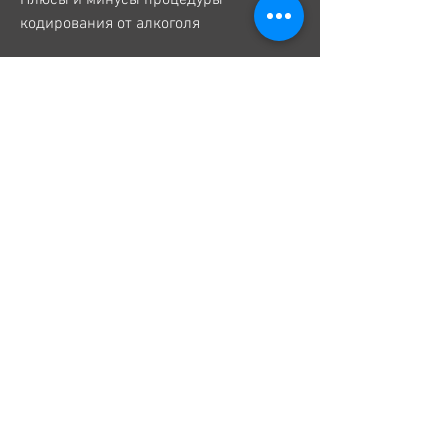
кодирования от алкоголя
Кодирование от алкоголя имеет свои 
плюсы и минусы. Одним из главных 
плюсов является то, стоимость может 
варьироваться в зависимости от 
множества факторов, что пациент 
перестает испытывать желание пить 
алкоголь. Это может помочь в борьбе с 
алкогольной зависимостью и 
предотвратить возможные негативные 
последствия 
Смотрите статьи по теме 
ЗАКОДИРОВАТЬСЯ В ХАБАРОВСКЕ 
ЦЕНА ГДЕ ОТ АЛКОГОЛЯ:
https://eurodevotion.com/advert/%d1%
80%d0%b5%d1%86%d0%b5%d0%bf%d1
%82-