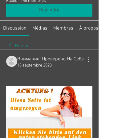
Public
·
146 membres
Rejoindre
Discussion
Médias
Membres
À propos
Retour
Внимание! Проверено На Себе
13 septembre 2023