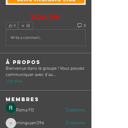
Schau hier
0
0
Write a comment...
À propos
Bienvenue dans le groupe ! Vous pouvez
communiquer avec d'au
...
Lire plus
membres
Roma FD
S'abonner
miinguyen396
S'abonner
miinguyen396