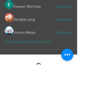
Elowen Morrison
S'abonner
Dorable yong
S'abonner
Jimmy Melon
S'abonner
Voir tous les membres (146)
Paiement
100% Sécurisé
Livraison
Chrono 24H