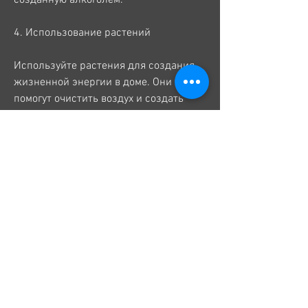
4. Использование растений
Используйте растения для создания 
жизненной энергии в доме. Они также 
помогут очистить воздух и создать 
благоприятную атмосферу.
5. Избегание острых углов и краев
Избегайте острых углов и краев в 
мебели и дизайне комнат. Они 
создают негативную энергию и могут 
усугубить проблемы,Алкоголизм по 
фен шую
Фен шуй – это древнекитайское 
искусство расположения объектов в 