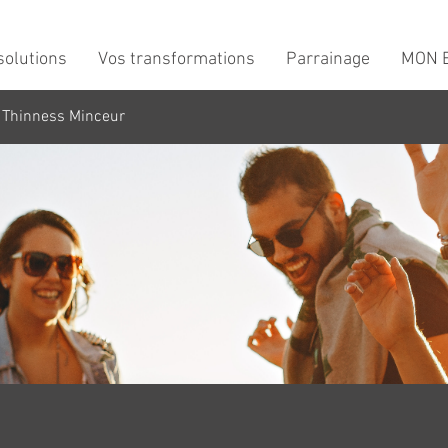
solutions
Vos transformations
Parrainage
MON B
 Thinness Minceur