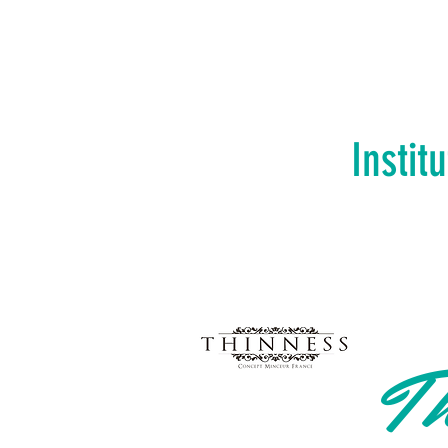
Instit
Th