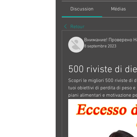
Discussion
Médias
Retour
Внимание! Проверено Н
8 septembre 2023
500 riviste di di
Scopri le migliori 500 riviste di d
tuoi obiettivi di perdita di peso e
piani alimentari e motivazione per