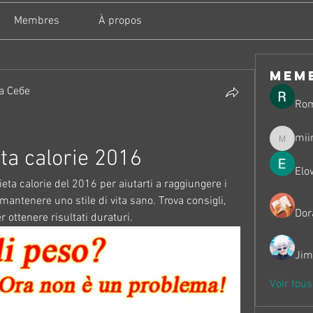
Membres
À propos
mem
а Себе
Ro
mii
miinguy
eta calorie 2016
Elo
ieta calorie del 2016 per aiutarti a raggiungere i 
 mantenere uno stile di vita sano. Trova consigli, 
Dor
 ottenere risultati duraturi.
Jim
Voir tou