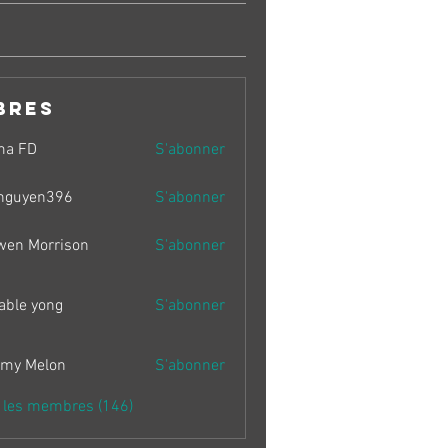
bres
ma FD
S'abonner
nguyen396
S'abonner
en396
wen Morrison
S'abonner
able yong
S'abonner
my Melon
S'abonner
s les membres (146)