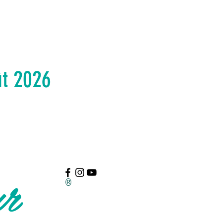
ût 2026
ur
®