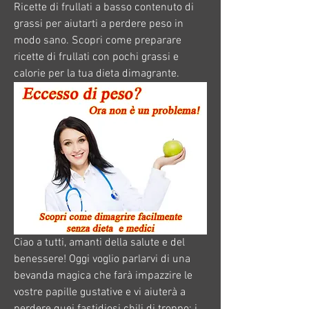
Ricette di frullati a basso contenuto di 
grassi per aiutarti a perdere peso in 
modo sano. Scopri come preparare 
ricette di frullati con pochi grassi e 
calorie per la tua dieta dimagrante.
Ciao a tutti, amanti della salute e del 
benessere! Oggi voglio parlarvi di una 
bevanda magica che farà impazzire le 
vostre papille gustative e vi aiuterà a 
perdere quei fastidiosi chili di troppo: i 