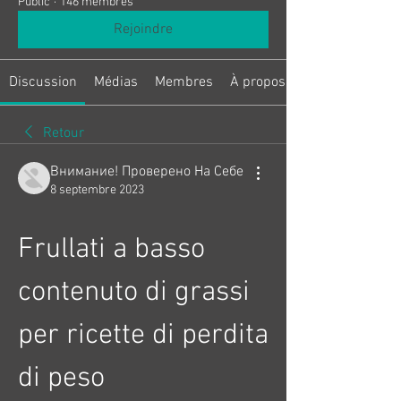
Public
·
146 membres
Rejoindre
Discussion
Médias
Membres
À propos
Retour
Внимание! Проверено На Себе
8 septembre 2023
Frullati a basso 
contenuto di grassi 
per ricette di perdita 
di peso