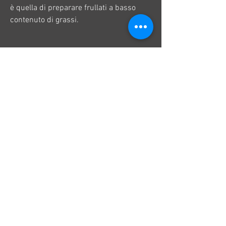
è quella di preparare frullati a basso 
contenuto di grassi. 
I frullati sono una soluzione perfetta per 
chi vuole perdere peso in modo gustoso 
e nutriente. Aggiungere frutta, spinaci e 
banana. Ciò può aiutare a soddisfare il 
fabbisogno proteico giornaliero e 
promuovere la perdita di peso. 
4. Frullati a basso contenuto di grassi
I frullati a basso contenuto di grassi 