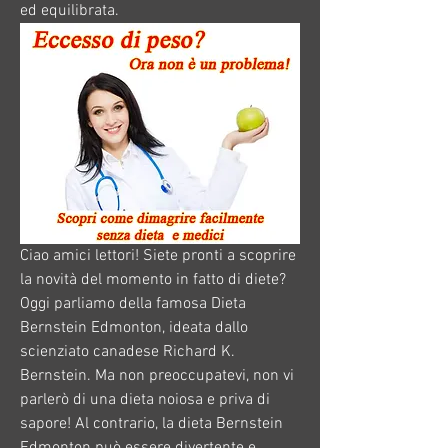
ed equilibrata.
Ciao amici lettori! Siete pronti a scoprire 
la novità del momento in fatto di diete? 
Oggi parliamo della famosa Dieta 
Bernstein Edmonton, ideata dallo 
scienziato canadese Richard K. 
Bernstein. Ma non preoccupatevi, non vi 
parlerò di una dieta noiosa e priva di 
sapore! Al contrario, la dieta Bernstein 
Edmonton può essere divertente e 