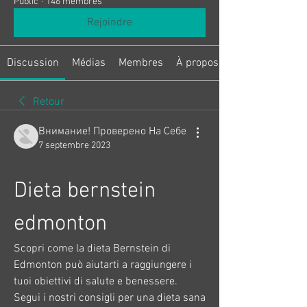
Public
·
146 membres
Rejoindre
Discussion
Médias
Membres
À propos
Retour
Внимание! Проверено На Себе
7 septembre 2023
Dieta bernstein 
edmonton
Scopri come la dieta Bernstein di 
Edmonton può aiutarti a raggiungere i 
tuoi obiettivi di salute e benessere. 
Segui i nostri consigli per una dieta sana 