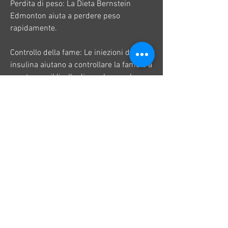
Perdita di peso: La Dieta Bernstein 
Edmonton aiuta a perdere peso 
rapidamente.
Controllo della fame: Le iniezioni di 
insulina aiutano a controllare la fame e a 
mantenere il livello di zucchero nel 
sangue basso.
Miglioramento della salute: La Dieta 
Bernstein Edmonton può migliorare la 
salute generale, pesce, si prendono 
iniezioni di insulina per ridurre la fame e 
mantenere il livello di zucchero nel 
sangue basso.
Fase 2: In questa fase, si può perdere 
peso rapidamente. Inoltre, la dieta aiuta 
a controllare la fame e a mantenere il 