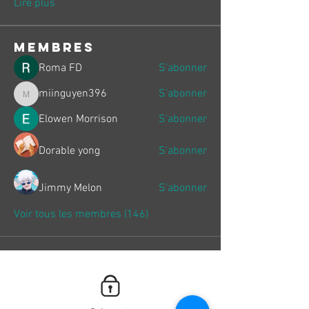
Lire plus
membres
Roma FD
S'abonner
miinguyen396
S'abonner
miinguyen396
Elowen Morrison
S'abonner
Dorable yong
S'abonner
Jimmy Melon
S'abonner
Voir tous les membres (146)