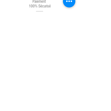
Paiement
100% Sécurisé
Livraison
Chrono 24H
Service client
04.67.81.66.71
Produits français
Laboratoires français
Messenger 7j/7