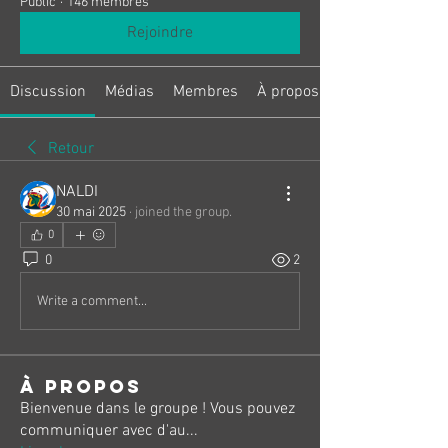
Public
·
146 membres
Rejoindre
Discussion
Médias
Membres
À propos
Retour
NALDI
30 mai 2025
·
joined the group.
0
0
2
Write a comment...
À propos
Bienvenue dans le groupe ! Vous pouvez
communiquer avec d'au
...