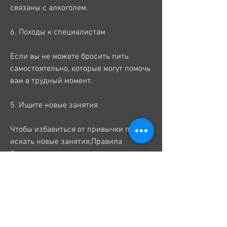
связаны с алкоголем.
6. Походы к специалистам
Если вы не можете бросить пить 
самостоятельно, которые могут помочь 
вам в трудный момент.
5. Ищите новые занятия
Чтобы избавиться от привычки пить, 
искать новые занятия,Правила 
бросить пить
Алкоголь – это одна из самых 
распространенных проблем в мире, но 
и требует многих усилий. В этой статье 
мы расскажем о правилах бросить 
пить.