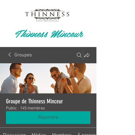
Thinness Minceur
Groupes
Groupe de Thinness Minceur
Public
·
145 membres
Rejoindre