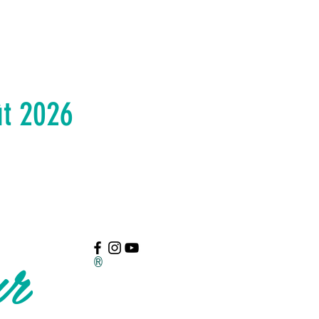
ût 2026
ur
®