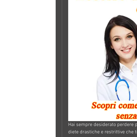
Hai sempre desiderato perdere pe
diete drastiche e restrittive che t