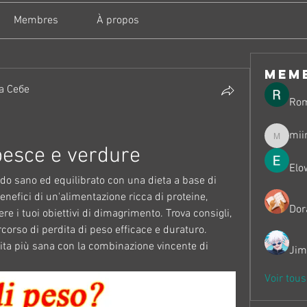
Membres
À propos
mem
а Себе
Ro
mii
miinguy
pesce e verdure
Elo
 sano ed equilibrato con una dieta a base di 
nefici di un'alimentazione ricca di proteine, 
Dor
e i tuoi obiettivi di dimagrimento. Trova consigli, 
corso di perdita di peso efficace e duraturo. 
vita più sana con la combinazione vincente di 
Jim
Voir tou