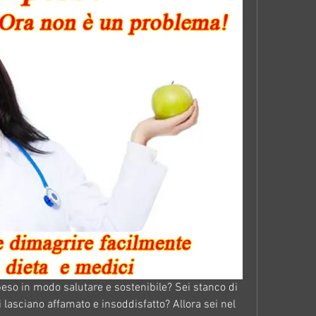
so in modo salutare e sostenibile? Sei stanco di 
i lasciano affamato e insoddisfatto? Allora sei nel 