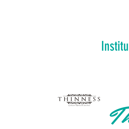
Instit
Th