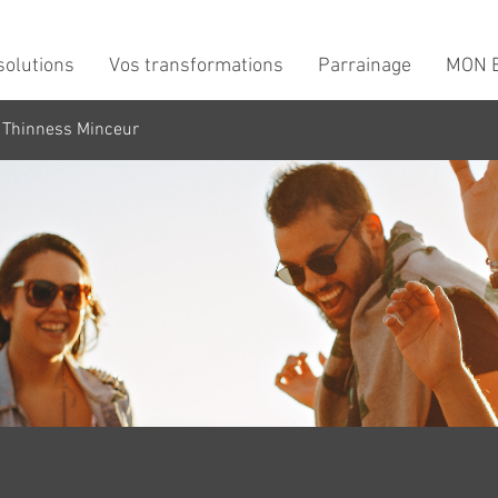
solutions
Vos transformations
Parrainage
MON B
 Thinness Minceur