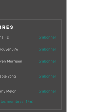
bres
ma FD
S'abonner
nguyen396
S'abonner
en396
wen Morrison
S'abonner
able yong
S'abonner
my Melon
S'abonner
s les membres (146)