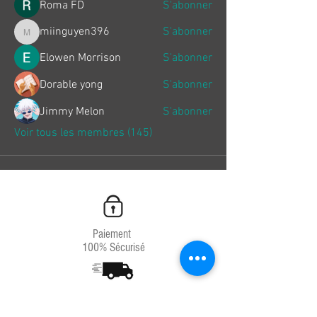
Roma FD
S'abonner
miinguyen396
S'abonner
miinguyen396
Elowen Morrison
S'abonner
Dorable yong
S'abonner
Jimmy Melon
S'abonner
Voir tous les membres (145)
Paiement
100% Sécurisé
Livraison
Chrono 24H