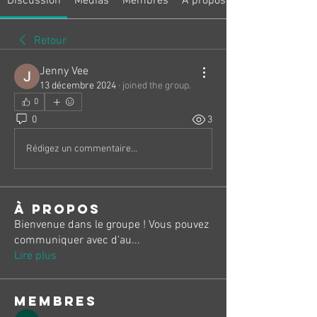
Discussion
Médias
Membres
À propos
Retour
Jenny Vee
13 décembre 2024
·
joined the group.
0
0
3
Rédigez un commentaire...
À propos
Bienvenue dans le groupe ! Vous pouvez
communiquer avec d'au
...
Lire plus
membres