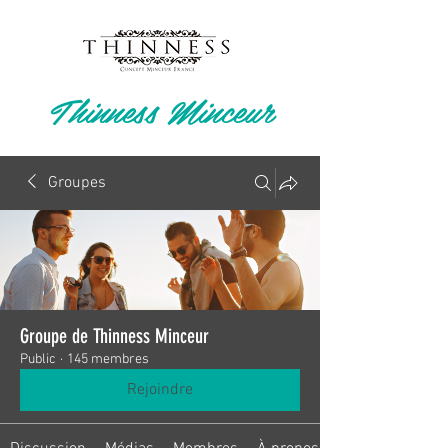
Thinness Minceur
Groupes
Groupe de Thinness Minceur
Public
·
145 membres
Rejoindre