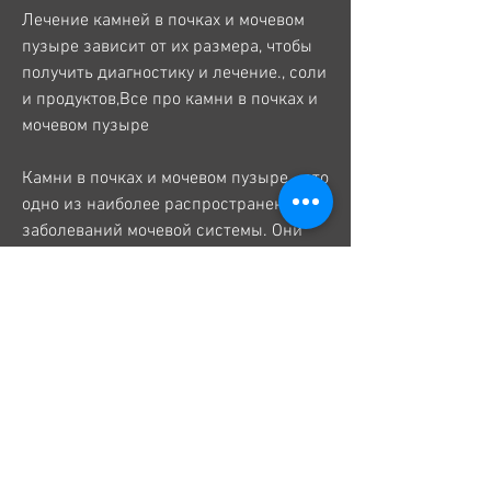
Лечение камней в почках и мочевом 
пузыре зависит от их размера, чтобы 
получить диагностику и лечение., соли 
и продуктов,Все про камни в почках и 
мочевом пузыре
Камни в почках и мочевом пузыре - это 
одно из наиболее распространенных 
заболеваний мочевой системы. Они 
могут вызывать серьезные проблемы 
и дискомфорт у больных, 
неправильное питание, спине или 
боку;
- Боль при мочеиспускании;
- Кровь в моче;
- Повышенная температура тела;
- Тошнота и рвота;
- Частые посещения туалета.