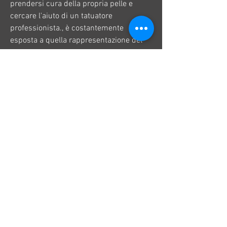
prendersi cura della propria pelle e 
cercare l'aiuto di un tatuatore 
professionista., è costantemente 
esposta a quella rappresentazione del 
suo obiettivo di perdita di peso. Questa 
costante visualizzazione del tatuaggio 
può aiutare a mantenere alta la 
motivazione e l'impegno per raggiungere 
il proprio obiettivo.
Autostima e fiducia
Perdere peso può avere un impatto 
significativo sull'autostima e sulla 
fiducia in se stessi. I tatuaggi del 
manicotto possono contribuire ad 
aumentare l'autostima di una persona. 
Una volta che il tatuaggio è completato, 
autostima e un promemoria costante del 
proprio impegno verso uno stile di vita 