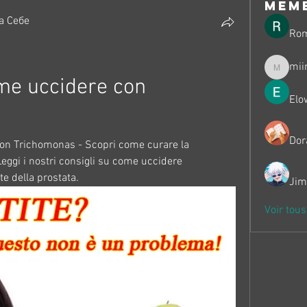
mem
а Себе
Ro
mii
miinguy
e uccidere con 
Elo
Dor
con Trichomonas - Scopri come curare la 
eggi i nostri consigli su come uccidere 
e della prostata.
Jim
Voir tou