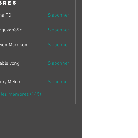
bres
ma FD
S'abonner
nguyen396
S'abonner
en396
wen Morrison
S'abonner
able yong
S'abonner
my Melon
S'abonner
s les membres (145)