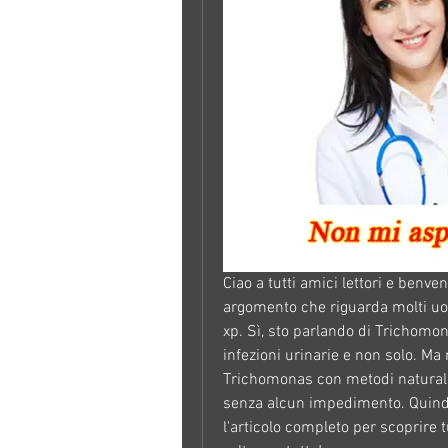
Ciao a tutti amici lettori e benven
argomento che riguarda molti uomi
xp. Sì, sto parlando di Trichomon
infezioni urinarie e non solo. Ma
Trichomonas con metodi naturali e 
senza alcun impedimento. Quindi,
l'articolo completo per scoprire 