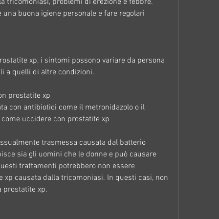
la tricomoniasi, problemi di erezione e febbre. 
 una buona igiene personale e fare regolari 
ostatite xp, i sintomi possono variare da persona 
 a quelli di altre condizioni.
n prostatite xp
a con antibiotici come il metronidazolo o il 
: come uccidere con prostatite xp
essualmente trasmessa causata dal batterio 
isce sia gli uomini che le donne e può causare 
questi trattamenti potrebbero non essere 
te xp causata dalla tricomoniasi. In questi casi, non 
a prostatite xp.