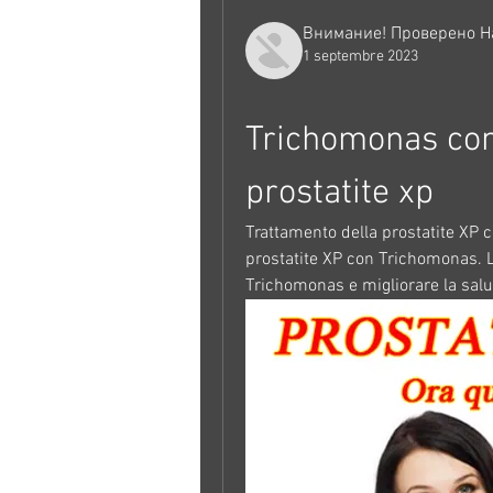
Внимание! Проверено Н
1 septembre 2023
Trichomonas com
prostatite xp
Trattamento della prostatite XP 
prostatite XP con Trichomonas. L
Trichomonas e migliorare la salut