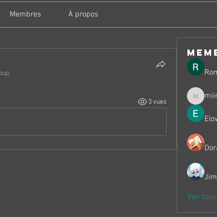
Membres
À propos
mem
Ro
oup.
mii
3 vues
miinguy
Elo
Dor
Jim
Voir tou