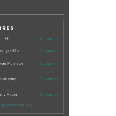
bres
ma FD
S'abonner
nguyen396
S'abonner
en396
wen Morrison
S'abonner
able yong
S'abonner
my Melon
S'abonner
s les membres (146)