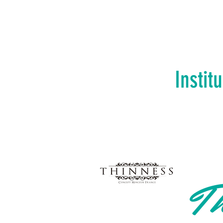
Instit
Th