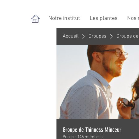
Notre institut
Les plantes
Nos 
Accueil
Groupes
Groupe de
Groupe de Thinness Minceur
Public
·
146 membres