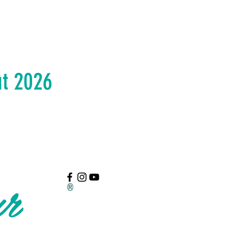
ût 2026
ur
®