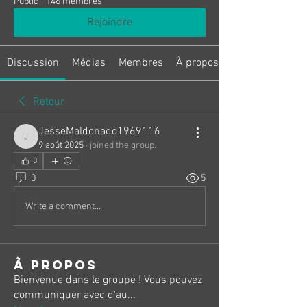
Public
·
146 membres
Rejoindre
Discussion
Médias
Membres
À propos
Retour
JesseMaldonado1969116
JesseMaldonado1969116
9 août 2025
·
joined the group.
0
0
5
Write a comment...
À propos
Bienvenue dans le groupe ! Vous pouvez
communiquer avec d'au
...