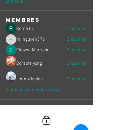
Lire plus
membres
Roma FD
S'abonner
miinguyen396
S'abonner
miinguyen396
Elowen Morrison
S'abonner
Dorable yong
S'abonner
Jimmy Melon
S'abonner
Voir tous les membres (146)