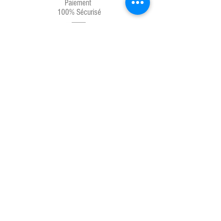
Paiement
100% Sécurisé
Livraison
Chrono 24H
Service client
04.67.81.66.71
Produits français
Laboratoires français
Messenger 7j/7