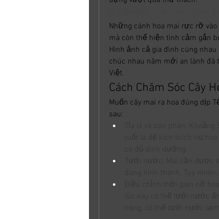
đựng vượt qua thử thách.
3. Gắn Kết Gia Đình, Đem 
Những cánh hoa mai rực rỡ vào n
mà còn thể hiện tình cảm gắn bó,
Hình ảnh cả gia đình cùng nhau
chúc nhau năm mới an lành đã t
Việt.
Cách Chăm Sóc Cây H
Muốn cây mai ra hoa đúng dịp Tế
sau:
Tỉa lá và bón phân: Khoảng 
tuốt lá để kích thích nụ hoa
có đủ dinh dưỡng.
Tưới nước: Mai cần được tư
đang hình thành. Tuy nhiên,
Điều chỉnh thời gian nở hoa:
lúc này có thể tưới nước ấm
nóng, có thể tưới nước lạn