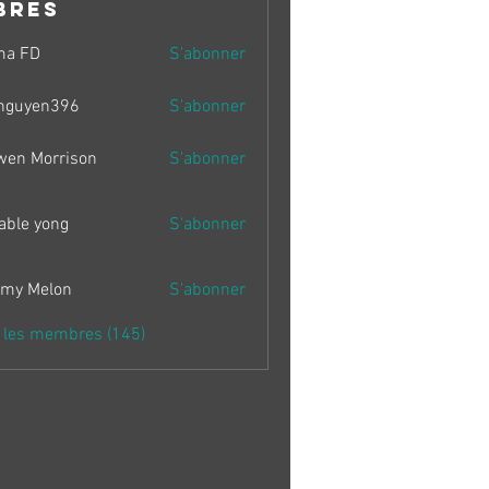
bres
ma FD
S'abonner
nguyen396
S'abonner
en396
wen Morrison
S'abonner
able yong
S'abonner
my Melon
S'abonner
s les membres (145)