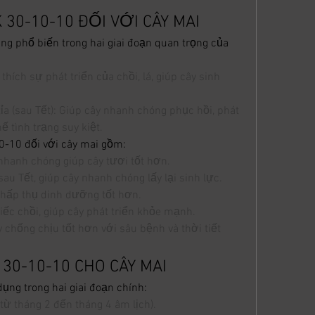
30-10-10 ĐỐI VỚI CÂY MAI
 phổ biến trong hai giai đoạn quan trọng của 
thích sự phát triển của chồi, lá, giúp cây sinh 
ỉa (sau Tết): Giúp cây nhanh chóng phục hồi, phát 
ế tình trạng suy kiệt.
0-10 đối với cây mai gồm:
 nhanh chóng giúp cây tươi tốt hơn.
au Tết, giúp cây nhanh chóng lấy lại sinh lực.
 hấp thụ dinh dưỡng tốt hơn.
điếc chồi, giúp cây phát triển khỏe mạnh.
 chống chịu tốt hơn với sâu bệnh và thời tiết 
30-10-10 CHO CÂY MAI
ng trong hai giai đoạn chính:
(từ tháng 2 đến tháng 4 âm lịch).