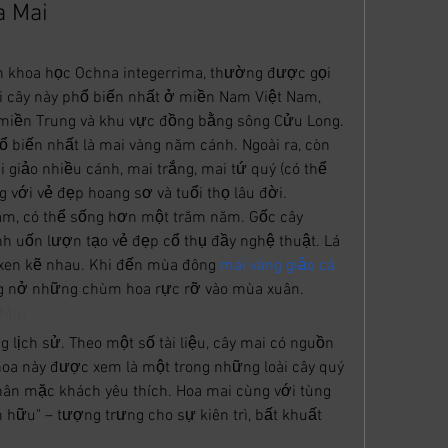
a Mai
n khoa học Ochna integerrima, thường được gọi 
i cây này phổ biến nhất ở miền Nam Việt Nam, 
ển miền Trung và khu vực đồng bằng sông Cửu Long.
 biến nhất là mai vàng năm cánh. Ngoài ra, còn 
giảo nhiều cánh, mai trắng, mai tứ quý (có thể 
 với vẻ đẹp hoang sơ và tuổi thọ lâu đời.
 năm, có thể sống hơn một trăm năm. Gốc cây 
ành uốn lượn tạo vẻ đẹp cổ thụ đầy nghệ thuật. Lá 
xen kẽ nhau. Khi đến mùa đông 
mai vàng giảo cà 
ng nở những chùm hoa rực rỡ vào mùa xuân.
Mai
g lịch sử. Theo một số tài liệu, cây mai có nguồn 
hoa này được xem là một trong những loài cây quý 
nhân mặc khách yêu thích. Hoa mai cùng với tùng 
hữu" – tượng trưng cho sự kiên trì, bất khuất 