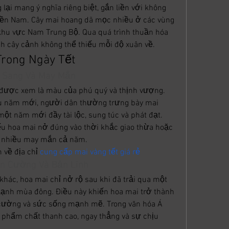
 lại mang ý nghĩa riêng biệt, gắn liền với không 
iền Nam. Cây mai hoang dã mọc nhiều ở các vùng 
khu vực Nam Trung Bộ. Qua quá trình thuần hóa 
nh cây cảnh không thể thiếu mỗi độ xuân về.
Trong Ngày Tết
u Sang Và May Mắn
 được xem là màu của phú quý và thịnh vượng. 
ầu năm mới, người dân thường trưng bày mai 
t năm mới đầy tài lộc, sung túc và phát đạt. 
u hoa mai nở đúng vào thời khắc giao thừa hoặc 
p nhiều may mắn cả năm.
về địa chỉ 
cung cấp mai vàng tết giá rẻ
ên Cường Và Bản Lĩnh
hác, hoa mai chỉ nở rộ sau khi đã trải qua một 
 lạnh mùa đông. Điều này khiến hoa mai trở thành 
 cường và sức sống mạnh mẽ. Trong văn hóa Á 
phẩm chất thanh cao, ngay thẳng và sự chịu 