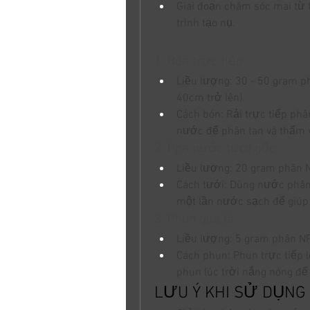
Giai đoạn chăm sóc mai từ 
trình tạo nụ.
1. Bón trực tiếp
Liều lượng: 30 - 50 gram p
40cm trở lên).
Cách bón: Rải trực tiếp phâ
nước để phân tan và thấm v
2. Pha nước tưới gốc
Liều lượng: 20 gram phân N
Cách tưới: Dùng nước phân 
một lần nước sạch để giúp
3. Phun qua lá
Liều lượng: 5 gram phân NP
Cách phun: Phun trực tiếp l
phun lúc trời nắng nóng để 
LƯU Ý KHI SỬ DỤNG