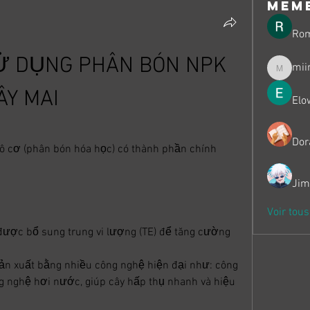
mem
Ro
 DỤNG PHÂN BÓN NPK 
mii
miinguy
ÂY MAI
Elo
Dor
ô cơ (phân bón hóa học) có thành phần chính 
Jim
Voir tou
ược bổ sung trung vi lượng (TE) để tăng cường 
 xuất bằng nhiều công nghệ hiện đại như: công 
ng nghệ hơi nước, giúp cây hấp thụ nhanh và hiệu 