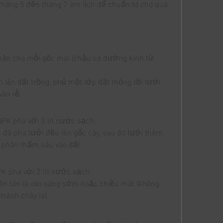
tháng 5 đến tháng 7 âm lịch để chuẩn bị cho quá 
hân cho mỗi gốc mai (chậu có đường kính từ 
n lên đất trồng, phủ một lớp đất mỏng rồi tưới 
ào rễ.
PK pha với 3 lít nước sạch.
đã pha tưới đều lên gốc cây, sau đó tưới thêm 
 phân thấm sâu vào đất.
K pha với 2 lít nước sạch.
ên tán lá vào sáng sớm hoặc chiều mát (không 
tránh cháy lá).