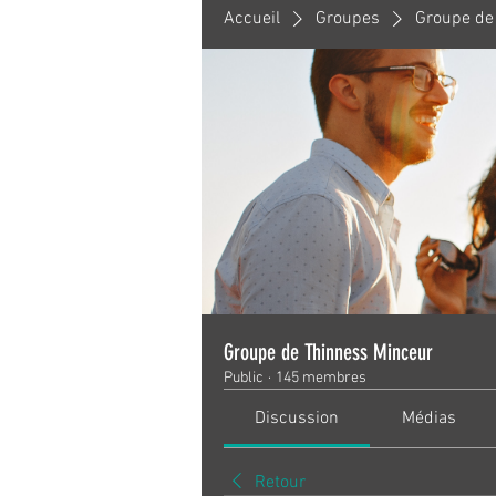
Accueil
Groupes
Groupe de
Groupe de Thinness Minceur
Public
·
145 membres
Discussion
Médias
Retour