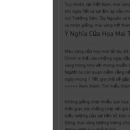
Tuy nhiên, tại Việt Nam, mai vàng
khí ngày Tết và sự ấm áp của m
núi Trường Sơn, Tây Nguyên và 
và nhân giống, mai vàng trở thà
Ý Nghĩa Của Hoa Mai 
1. Biểu Tượng Của Sự Già
Màu vàng của hoa mai từ lâu đã
Chính vì thế, vào những ngày đ
vàng trong nhà với mong muốn mộ
Người ta còn quan niệm rằng nế
ngày mùng 1 Tết, gia chủ sẽ gặ
===>> Xem thêm: Tìm hiểu thêm 
2. Tượng Trưng Cho Sự Ki
Không giống như nhiều loài hoa k
thời gian dài chống chọi với gió
biểu tượng của sự bền bỉ, kiên
Đông, mai vàng tượng trưng cho 