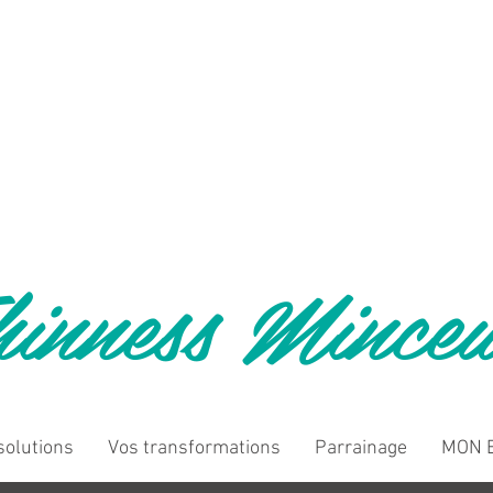
inness Mince
solutions
Vos transformations
Parrainage
MON B