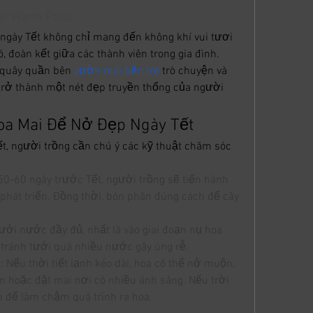
Lại Hạnh Phúc
gày Tết không chỉ mang đến không khí vui tươi 
 đoàn kết giữa các thành viên trong gia đình. 
 quây quần bên
 vườn mai bến tre
 trò chuyện và 
rở thành một nét đẹp truyền thống của người 
oa Mai Để Nở Đẹp Ngày Tết
t, người trồng cần chú ý các kỹ thuật chăm sóc 
50-60 ngày trước Tết, người trồng sẽ tiến hành 
 phát triển. Đồng thời, bón phân đúng cách để cây 
ới nước đầy đủ, nhất là vào giai đoạn nụ hoa 
 tránh tưới quá nhiều nước gây úng rễ.
 Nếu thời tiết lạnh kéo dài, hoa có thể nở muộn, 
 hoặc đặt mai nơi có nhiều ánh sáng. Nếu trời 
h để làm chậm quá trình ra hoa.