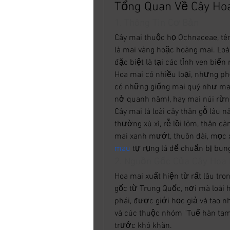
Tổng Quan Về Cây Ho
1. Thông Tin Cơ Bản
Cây mai thuộc họ Ochnaceae, tê
là mai vàng hoặc hoàng mai. Loà
đặc biệt là tại các tỉnh ven bi
Hoa mai có nhiều loại, nhưng phổ
có những giống mai quý như mai 
nở quanh năm), hay mai núi rừng
Cây mai là loài cây thân gỗ lâu
thường xù xì, rễ lồi lõm, thân c
mai xanh mướt, thuôn dài, mọc 
mau
 tự rụng lá để chuẩn bị bu
2. Nguồn Gốc Của Cây Hoa 
Hoa mai xuất hiện từ rất lâu tron
gốc từ Trung Quốc, nơi mà loài 
phái, được giới học giả và tao 
và cúc thuộc nhóm "Tuế hàn tam 
trước khó khăn.