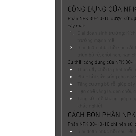
CÔNG DỤNG CỦA NPK 
Phân NPK 30-10-10 được sử dụng
cây mai:
Giai đoạn sinh trưởng: Kích 
trưởng mạnh mẽ.
Giai đoạn phục hồi sau cắt t
triển bộ rễ, chồi non, hạn ch
Cụ thể, công dụng của NPK 30-1
Thúc đẩy chồi lá phát triển
Phục hồi sức sống cho cây s
Tăng cường bộ rễ, giúp cây
Hạn chế vàng lá, đen chồi, 
Tăng sức đề kháng, giúp cây
khắc nghiệt.
CÁCH BÓN PHÂN NPK 
Phân NPK 30-10-10 chỉ nên sử dụ
Giai đoạn phục hồi sau Tết 