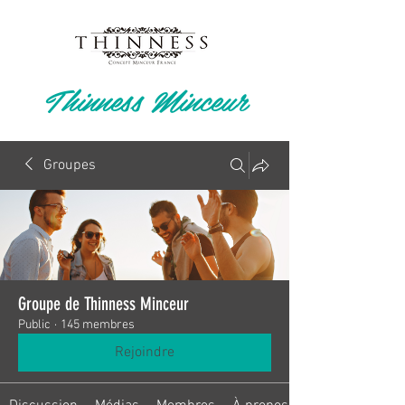
Thinness Minceur
Groupes
Groupe de Thinness Minceur
Public
·
145 membres
Rejoindre