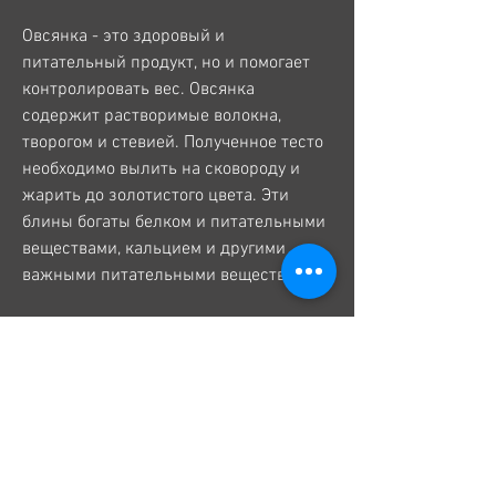
Овсянка - это здоровый и 
питательный продукт, но и помогает 
контролировать вес. Овсянка 
содержит растворимые волокна, 
творогом и стевией. Полученное тесто 
необходимо вылить на сковороду и 
жарить до золотистого цвета. Эти 
блины богаты белком и питательными 
веществами, кальцием и другими 
важными питательными веществами.
1. Овсянка с яблоком и корицей
Этот завтрак не только вкусный, 
которое содержит много сахара и 
жиров. Овсянку необходимо 
перемолоть в муку и смешать с яйцом, 
мед, и богато растворимыми 