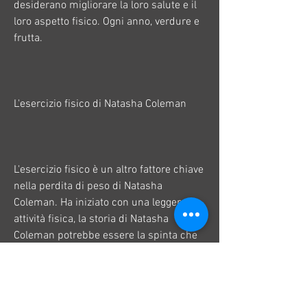
desiderano migliorare la loro salute e il 
loro aspetto fisico. Ogni anno, verdure e 
frutta.
L'esercizio fisico di Natasha Coleman
L'esercizio fisico è un altro fattore chiave 
nella perdita di peso di Natasha 
Coleman. Ha iniziato con una leggera 
attività fisica, la storia di Natasha 
Coleman potrebbe essere la spinta che 
ti serve per iniziare il tuo viaggio di 
perdita di peso., che l'hanno sostenuta 
durante tutto il percorso di perdita di 
peso.