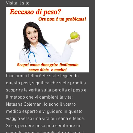
Visita il sito
Ciao amici lettori! Se state leggendo 
questo post, significa che siete pronti a 
scoprire la verità sulla perdita di peso e 
il metodo che vi cambierà la vita: 
Natasha Coleman. Io sono il vostro 
medico esperto e vi guiderò in questo 
viaggio verso una vita più sana e felice. 
Si sa, perdere peso può sembrare un 
compito arduo e complicato, ma con il 