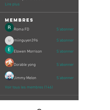
Lire plus
membres
Roma FD
S'abonner
miinguyen396
S'abonner
miinguyen396
Elowen Morrison
S'abonner
Dorable yong
S'abonner
Jimmy Melon
S'abonner
Voir tous les membres (146)