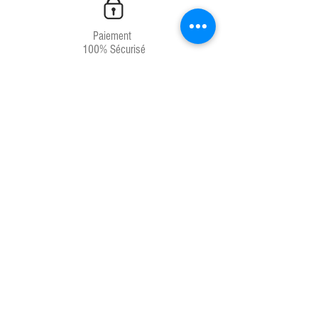
Paiement
100% Sécurisé
Livraison
Chrono 24H
Service client
04.67.81.66.71
Produits français
Laboratoires français