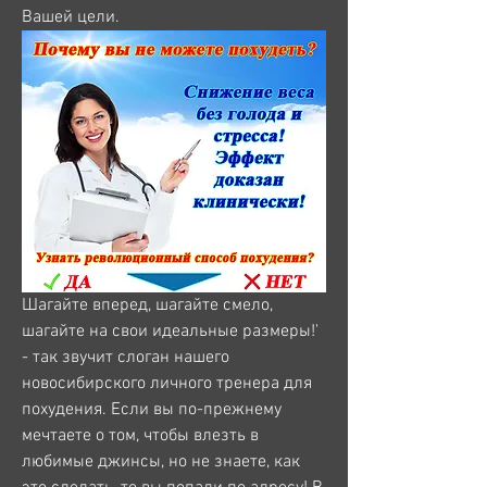
Вашей цели.
Шагайте вперед, шагайте смело, 
шагайте на свои идеальные размеры!' 
- так звучит слоган нашего 
новосибирского личного тренера для 
похудения. Если вы по-прежнему 
мечтаете о том, чтобы влезть в 
любимые джинсы, но не знаете, как 