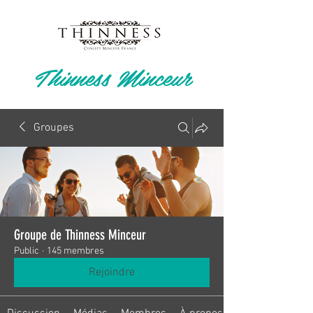
Thinness Minceur
Groupes
Groupe de Thinness Minceur
Public
·
145 membres
Rejoindre