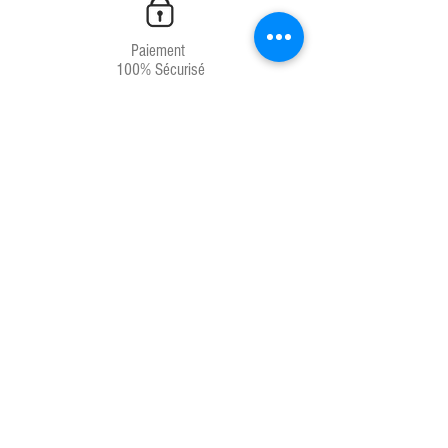
Paiement
100% Sécurisé
Livraison
Chrono 24H
Service client
04.67.81.66.71
Produits français
Laboratoires français