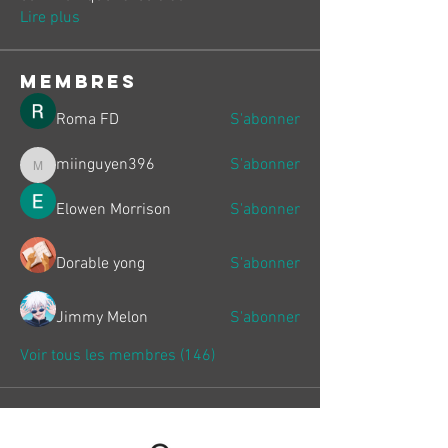
Lire plus
membres
Roma FD
S'abonner
miinguyen396
S'abonner
miinguyen396
Elowen Morrison
S'abonner
Dorable yong
S'abonner
Jimmy Melon
S'abonner
Voir tous les membres (146)