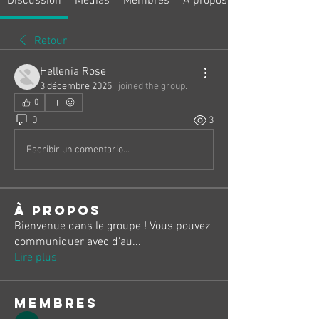
Discussion
Médias
Membres
À propos
Retour
Hellenia Rose
3 décembre 2025
·
joined the group.
0
0
3
Escribir un comentario...
À propos
Bienvenue dans le groupe ! Vous pouvez
communiquer avec d'au
...
Lire plus
membres