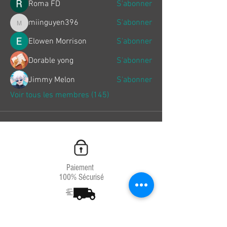
Roma FD
S'abonner
miinguyen396
S'abonner
miinguyen396
Elowen Morrison
S'abonner
Dorable yong
S'abonner
Jimmy Melon
S'abonner
Voir tous les membres (145)
Paiement
100% Sécurisé
Livraison
Chrono 24H