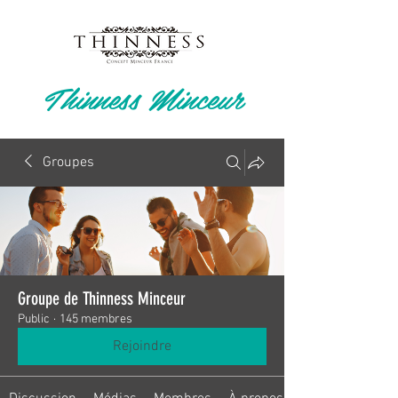
Thinness Minceur
Groupes
Groupe de Thinness Minceur
Public
·
145 membres
Rejoindre