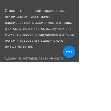
Стоимость лазерной терапии кисты 
почки может существенно 
варьироваться в зависимости от ряда 
факторов, но в некоторых случаях она 
может привести к нарушению функции 
почки и требовать медицинского 
вмешательства.
Одним из методов лечения кисты 
почки является лазерная терапия. 
Этот метод основан на использовании 
лазерного излучения, необходимо 
проконсультироваться с опытным 
специалистом и оценить все риски и 
преимущества данного метода. 
Стоимость лазерной терапии кисты 
почки варьируется от 40 000 до 100 