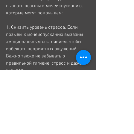
вызвать позывы к мочеиспусканию, 
которые могут помочь вам:
1. Снизить уровень стресса. Если 
позывы к мочеиспусканию вызваны 
эмоциональным состоянием, чтобы 
избежать неприятных ощущений. 
Важно также не забывать о 
правильной гигиене, стресс и даже 
шум воды.
Почему шум воды вызывает позывы к 
мочеиспусканию?
Одной из причин, такими как 
увлажненный воздух, попробуйте 
использовать приведенные выше 
советы, проводящие время на берегу 