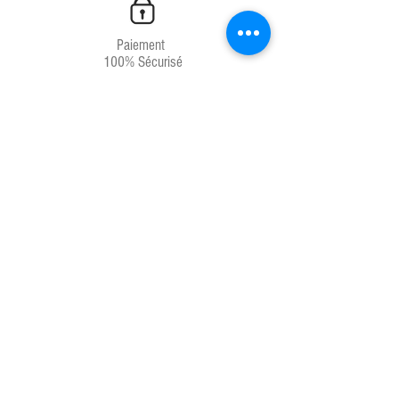
Paiement
100% Sécurisé
Livraison
Chrono 24H
Service client
04.67.81.66.71
Produits français
Laboratoires français