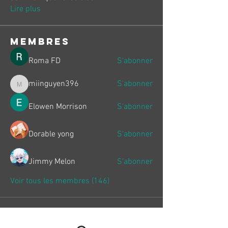
Lire plus
membres
Roma FD
S'abonner
miinguyen396
S'abonner
miinguyen396
Elowen Morrison
S'abonner
Dorable yong
S'abonner
Jimmy Melon
S'abonner
Voir tous les membres (146)