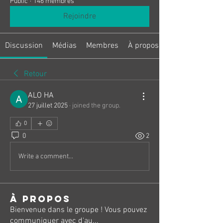
Public
·
146 membres
Rejoindre
Discussion
Médias
Membres
À propos
Retour
ALO HA
27 juillet 2025
·
joined the group.
0
0
2
Write a comment...
À propos
Bienvenue dans le groupe ! Vous pouvez
communiquer avec d'au
...