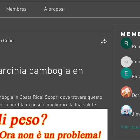
Membres
À propos
mem
а Себе
Ro
mii
miinguy
rcinia cambogia en 
Elo
Dor
bogia in Costa Rica! Scopri dove trovare questo 
r la perdita di peso e migliorare la tua salute.
Jim
Voir tou