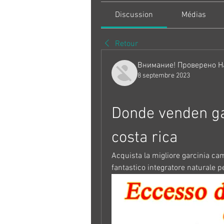
Discussion
Médias
Retour
Внимание! Проверено Н
8 septembre 2023
Donde venden ga
costa rica
Acquista la migliore garcinia cam
fantastico integratore naturale pe