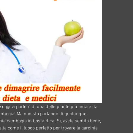
e oggi vi parlerò di una delle piante più amate dai 
ambogia! Ma non sto parlando di qualunque 
nia cambogia in Costa Rica! Sì, avete sentito bene, 
lta come il luogo perfetto per trovare la garcinia 