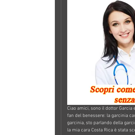
Ciao amici, sono il dottor Garcia 
fan del benessere: la garcinia c
garcinia, sto parlando della garci
la mia cara Costa Rica è stata sce