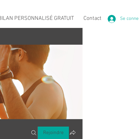
ILAN PERSONNALISÉ GRATUIT
Contact
Se conne
Rejoindre