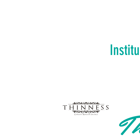
Instit
Th