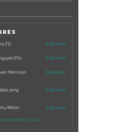
bres
ma FD
S'abonner
nguyen396
S'abonner
en396
wen Morrison
S'abonner
able yong
S'abonner
my Melon
S'abonner
s les membres (146)