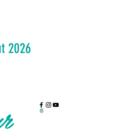
ût 2026
ur
®