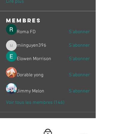
Lire plus
membres
Roma FD
S'abonner
miinguyen396
S'abonner
miinguyen396
Elowen Morrison
S'abonner
Dorable yong
S'abonner
Jimmy Melon
S'abonner
Voir tous les membres (146)