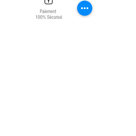
Paiement
100% Sécurisé
Livraison
Chrono 24H
Service client
04.67.81.66.71
Produits français
Laboratoires français