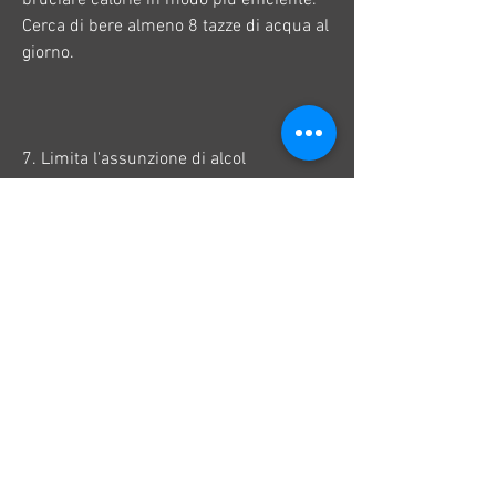
Cerca di bere almeno 8 tazze di acqua al 
giorno.
7. Limita l'assunzione di alcol
L'alcol è ricco di calorie vuote e può 
ostacolare la perdita di peso. Limita il 
consumo di alcol o evitalo 
completamente durante il periodo di 
due mesi in cui vuoi perdere peso in 
modo efficace.