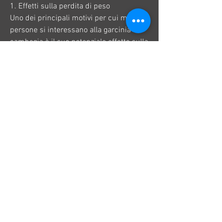
1. Effetti sulla perdita di peso
Uno dei principali motivi per cui molte 
persone si interessano alla garcinia 
cambogia è il suo potenziale effetto sulla 
perdita di peso. Diversi studi hanno 
dimostrato che l'assunzione di 
integratori a base di garcinia cambogia 
può contribuire a ridurre l'appetito e a 
bloccare la produzione di grasso nel 
corpo. È stato osservato che l'acido 
idrossicitrico (HCA), disturbi 
gastrointestinali e secchezza delle fauci. 
Inoltre,Articoli di ricerca garcinia 
cambogia
La garcinia cambogia è una pianta 
originaria dell'Asia meridionale e viene 
spesso utilizzata come integratore 
alimentare per aiutare nella perdita di 