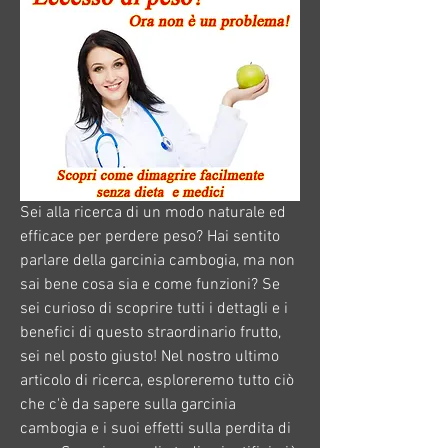
Sei alla ricerca di un modo naturale ed 
efficace per perdere peso? Hai sentito 
parlare della garcinia cambogia, ma non 
sai bene cosa sia e come funzioni? Se 
sei curioso di scoprire tutti i dettagli e i 
benefici di questo straordinario frutto, 
sei nel posto giusto! Nel nostro ultimo 
articolo di ricerca, esploreremo tutto ciò 
che c'è da sapere sulla garcinia 
cambogia e i suoi effetti sulla perdita di 