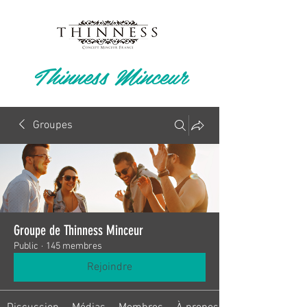
Thinness Minceur
Groupes
Groupe de Thinness Minceur
Public
·
145 membres
Rejoindre