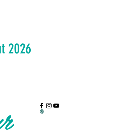
ût 2026
ur
®