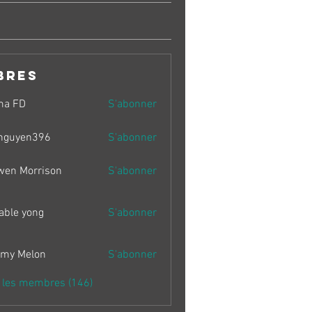
bres
ma FD
S'abonner
nguyen396
S'abonner
en396
wen Morrison
S'abonner
able yong
S'abonner
my Melon
S'abonner
s les membres (146)