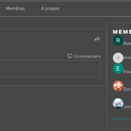
Membres
À propos
mem
Ro
.
0 commentaire
mii
miinguy
Elo
Dor
Jim
Voir tou