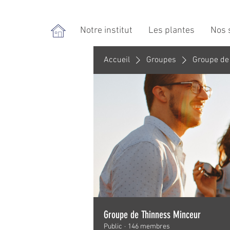
Notre institut
Les plantes
Nos 
Accueil
Groupes
Groupe de
Groupe de Thinness Minceur
Public
·
146 membres