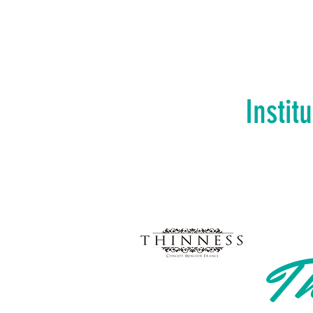
Instit
Th