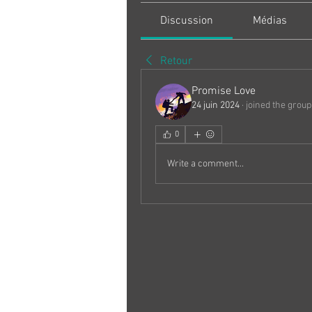
Discussion
Médias
Retour
Promise Love
24 juin 2024
·
joined the group
0
Write a comment...