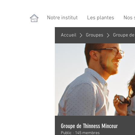
Notre institut
Les plantes
Nos 
Accueil
Groupes
Groupe de
Groupe de Thinness Minceur
Public
·
145 membres