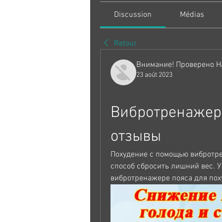
Discussion
Médias
Retour
Внимание! Проверено Н
23 août 2023
Вибротренажер 
отзывы
Похудение с помощью вибротре
способ сбросить лишний вес. У
вибротренажере пояса для пох