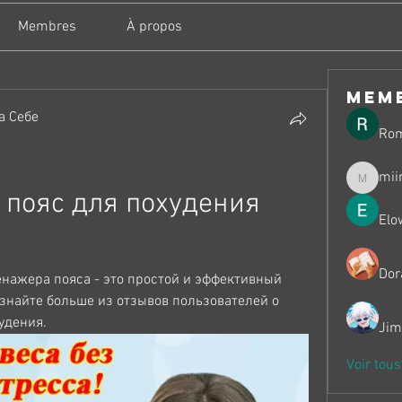
Membres
À propos
mem
а Себе
Ro
mii
miinguy
пояс для похудения 
Elo
Dor
нажера пояса - это простой и эффективный 
знайте больше из отзывов пользователей о 
удения.
Jim
Voir tou