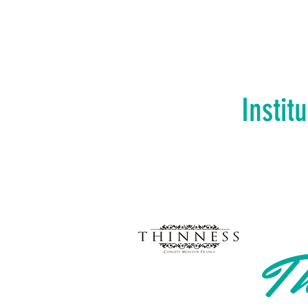
Instit
Th