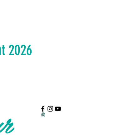
ût 2026
ur
®