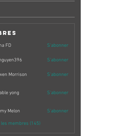
bres
ma FD
S'abonner
nguyen396
S'abonner
en396
wen Morrison
S'abonner
able yong
S'abonner
my Melon
S'abonner
s les membres (145)