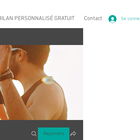
ILAN PERSONNALISÉ GRATUIT
Contact
Se conne
Rejoindre