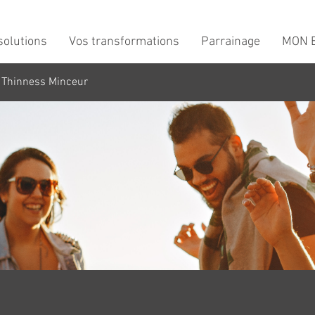
solutions
Vos transformations
Parrainage
MON B
 Thinness Minceur