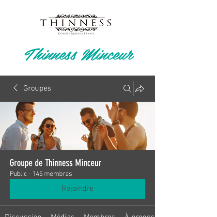
Thinness Minceur
Groupes
Groupe de Thinness Minceur
Public
·
145 membres
Rejoindre