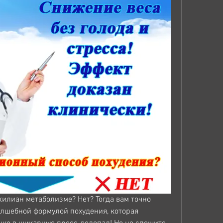
илиан метаболизме? Нет? Тогда вам точно 
лшебной формулой похудения, которая 