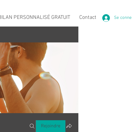
ILAN PERSONNALISÉ GRATUIT
Contact
Se conne
Rejoindre