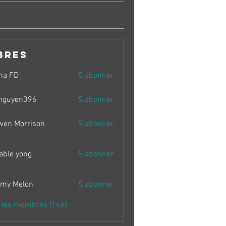
bres
ma FD
S'abonner
nguyen396
S'abonner
en396
wen Morrison
S'abonner
able yong
S'abonner
my Melon
S'abonner
s les membres (146)