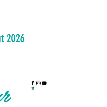
ût 2026
ur
®