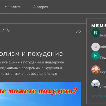
Membres
À propos
mem
а Себе
Ro
mii
miinguy
олизм и похудение
Elo
 помощник в похудении и поддержке 
видуальные программы похудения и 
Dor
зма, а также профессиональную 
Jim
Voir tou