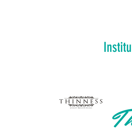
Instit
Th