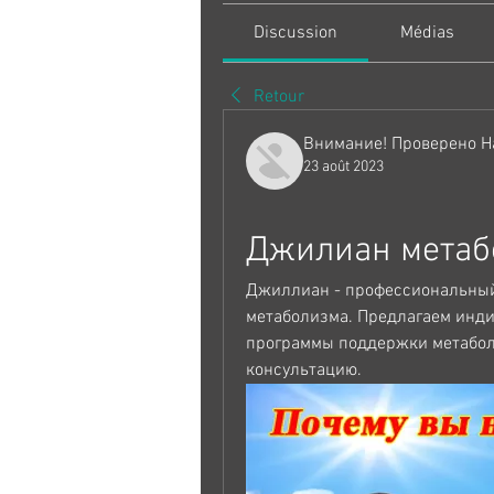
Discussion
Médias
Retour
Внимание! Проверено Н
23 août 2023
Джилиан метаб
Джиллиан - профессиональный
метаболизма. Предлагаем инди
программы поддержки метаболи
консультацию.