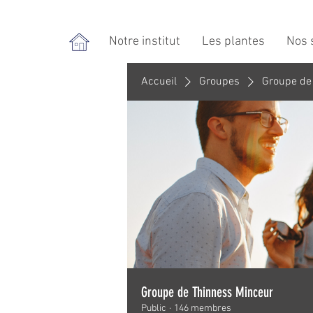
Notre institut
Les plantes
Nos 
Accueil
Groupes
Groupe de
Groupe de Thinness Minceur
Public
·
146 membres