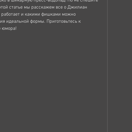
о в шикарную пресс-водопад! Но не спешите 
 этой статье мы расскажем все о Джилиан 
ак работает и какими фишками можно 
ия идеальной формы. Приготовьтесь к 
е юмора!