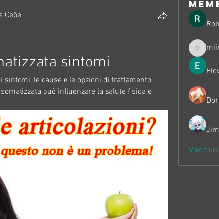
mem
а Себе
Ro
mii
miinguy
atizzata sintomi
Elo
 sintomi, le cause e le opzioni di trattamento. 
matizzata può influenzare la salute fisica e 
Dor
Jim
Voir tou