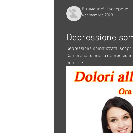
Внимание! Проверено Н
4 septembre 2023
Depressione som
Depressione somatizzata: scopri i
Comprendi come la depressione so
mentale.