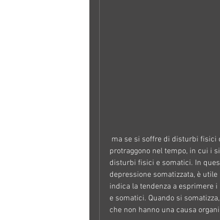
 ma se si soffre di disturbi fisici che non hanno una causa organica e che si 
protraggono nel tempo, in cui i s
disturbi fisici e somatici. In que
depressione somatizzata, è utile 
indica la tendenza a esprimere i p
e somatici. Quando si somatizza, 
che non hanno una causa organic