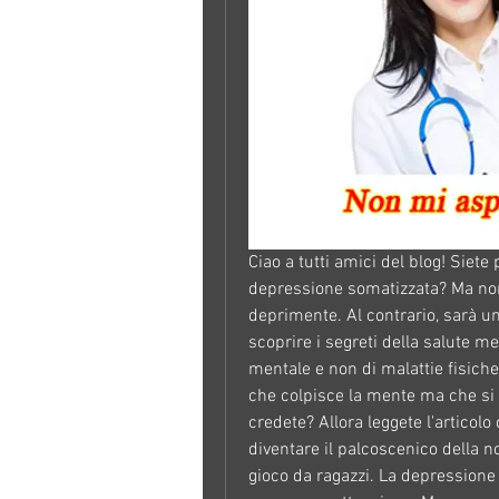
Ciao a tutti amici del blog! Siete 
depressione somatizzata? Ma non 
deprimente. Al contrario, sarà un
scoprire i segreti della salute me
mentale e non di malattie fisich
che colpisce la mente ma che si m
credete? Allora leggete l'articol
diventare il palcoscenico della no
gioco da ragazzi. La depressione 