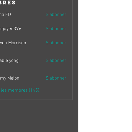
bres
ma FD
S'abonner
nguyen396
S'abonner
en396
wen Morrison
S'abonner
able yong
S'abonner
my Melon
S'abonner
s les membres (145)