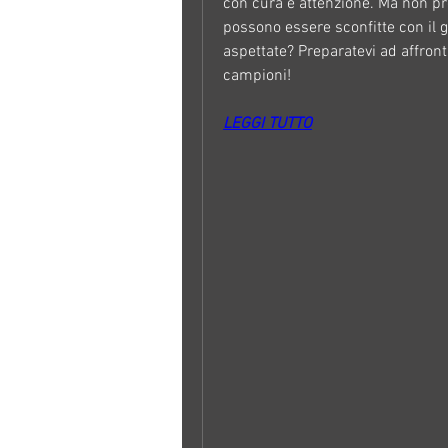
con cura e attenzione. Ma non preo
possono essere sconfitte con il g
aspettate? Preparatevi ad affron
campioni!
LEGGI TUTTO